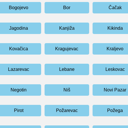
Bogojevo
Bor
Čačak
Jagodina
Kanjiža
Kikinda
Kovačica
Kragujevac
Kraljevo
Lazarevac
Lebane
Leskovac
Negotin
Niš
Novi Pazar
Pirot
Požarevac
Požega