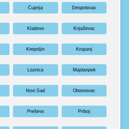
Ćuprija
Despotovac
Kladovo
Knjaževac
Krepoljin
Krupanj
Loznica
Majdanpek
Novi Sad
Obrenovac
Preševo
Priboj