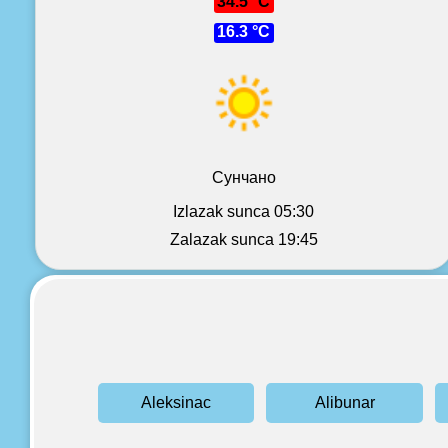
34.5 °C
16.3 °C
Сунчано
Izlazak sunca 05:30
Zalazak sunca 19:45
Aleksinac
Alibunar