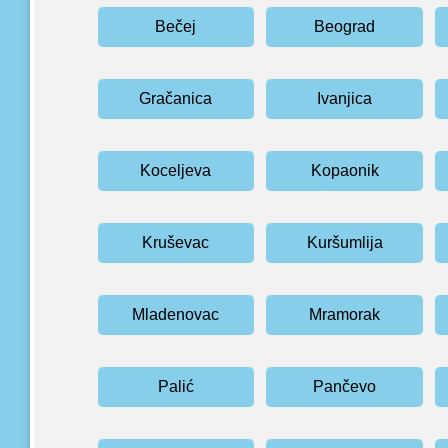
Bečej
Beograd
Gračanica
Ivanjica
Koceljeva
Kopaonik
Kruševac
Kuršumlija
Mladenovac
Mramorak
Palić
Pančevo