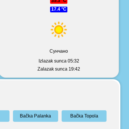
35.3 °C
17.4 °C
Сунчано
Izlazak sunca 05:32
Zalazak sunca 19:42
Bačka Palanka
Bačka Topola