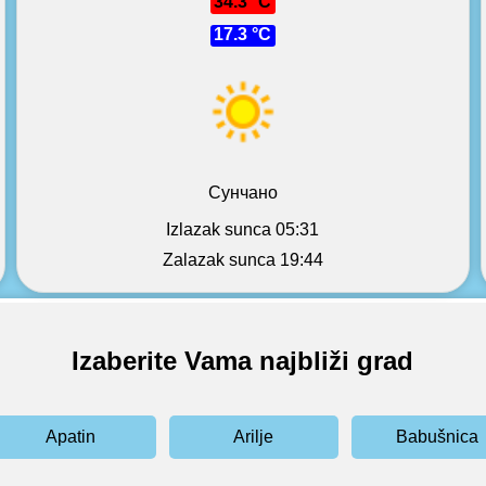
34.3 °C
17.3 °C
Сунчано
Izlazak sunca 05:31
Zalazak sunca 19:44
Izaberite Vama najbliži grad
Apatin
Arilje
Babušnica