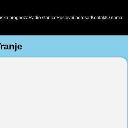
ska prognoza
Radio stanice
Poslovni adresar
Kontakt
O nama
ranje