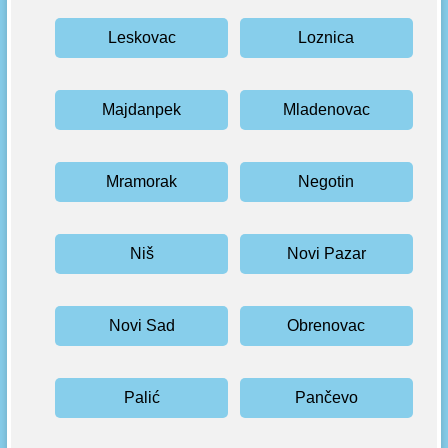
Leskovac
Loznica
Majdanpek
Mladenovac
Mramorak
Negotin
Niš
Novi Pazar
Novi Sad
Obrenovac
Palić
Pančevo