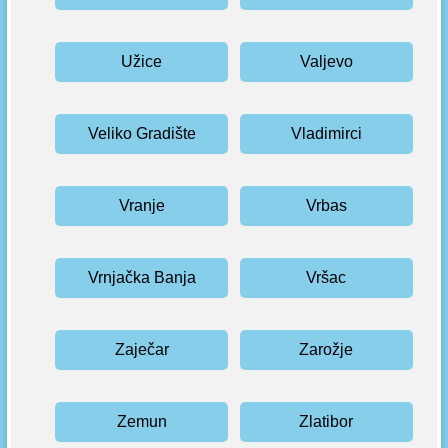
Užice
Valjevo
Veliko Gradište
Vladimirci
Vranje
Vrbas
Vrnjačka Banja
Vršac
Zaječar
Zarožje
Zemun
Zlatibor