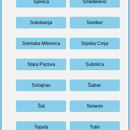
Sjenica
Smederevo
Sokobanja
Sombor
Sremska Mitrovica
Srpska Crnja
Stara Pazova
Subotica
Svilajnac
Šabac
Šid
Temerin
Topola
Tutin