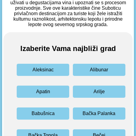
uživati u degustacijama vina i upoznati se s procesom
proizvodnje. Sve ove karakteristike čine Suboticu
privlačnom destinacijom za turiste koji žele istražiti
kulturnu raznolikost, arhitektonsku lepotu i prirodne
lepote ovog severnog srpskog grada.
Izaberite Vama najbliži grad
Aleksinac
Alibunar
Apatin
Arilje
Babušnica
Bačka Palanka
Bačka Topola
Bečej