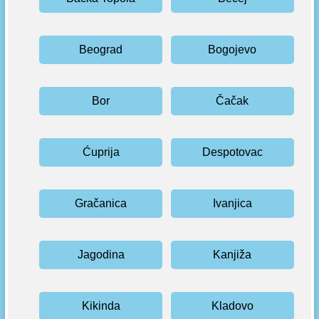
Beograd
Bogojevo
Bor
Čačak
Ćuprija
Despotovac
Gračanica
Ivanjica
Jagodina
Kanjiža
Kikinda
Kladovo