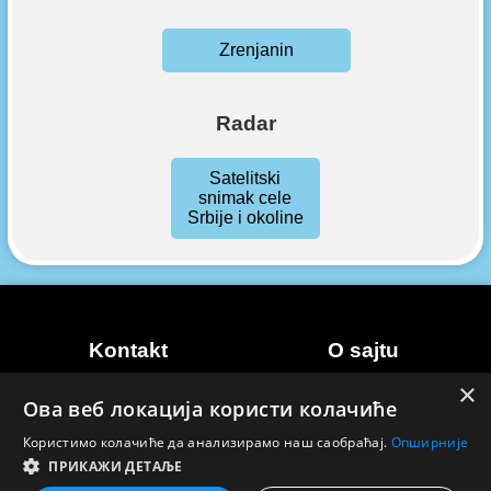
Zrenjanin
Radar
Satelitski
snimak cele
Srbije i okoline
Kontakt
O sajtu
×
Marketing
Uslovi korišćenja
Ова веб локација користи колачиће
Kontakt
Politika privatnosti
Користимо колачиће да анализирамо наш саобраћај.
Опширније
ПРИКАЖИ ДЕТАЉЕ
© 2026 Natakanj vremenska prognoza. Sva prava