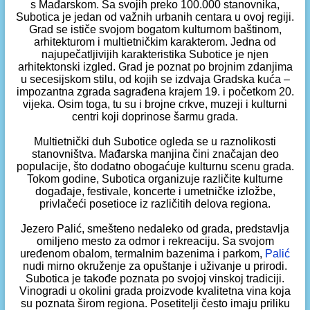
s Mađarskom. Sa svojih preko 100.000 stanovnika,
Subotica je jedan od važnih urbanih centara u ovoj regiji.
Grad se ističe svojom bogatom kulturnom baštinom,
arhitekturom i multietničkim karakterom. Jedna od
najupečatljivijih karakteristika Subotice je njen
arhitektonski izgled. Grad je poznat po brojnim zdanjima
u secesijskom stilu, od kojih se izdvaja Gradska kuća –
impozantna zgrada sagrađena krajem 19. i početkom 20.
vijeka. Osim toga, tu su i brojne crkve, muzeji i kulturni
centri koji doprinose šarmu grada.
Multietnički duh Subotice ogleda se u raznolikosti
stanovništva. Mađarska manjina čini značajan deo
populacije, što dodatno obogaćuje kulturnu scenu grada.
Tokom godine, Subotica organizuje različite kulturne
događaje, festivale, koncerte i umetničke izložbe,
privlačeći posetioce iz različitih delova regiona.
Jezero Palić, smešteno nedaleko od grada, predstavlja
omiljeno mesto za odmor i rekreaciju. Sa svojom
uređenom obalom, termalnim bazenima i parkom,
Palić
nudi mirno okruženje za opuštanje i uživanje u prirodi.
Subotica je takođe poznata po svojoj vinskoj tradiciji.
Vinogradi u okolini grada proizvode kvalitetna vina koja
su poznata širom regiona. Posetitelji često imaju priliku