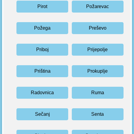
Pirot
Požarevac
Požega
Preševo
Priboj
Prijepolje
Priština
Prokuplje
Radovnica
Ruma
Sečanj
Senta