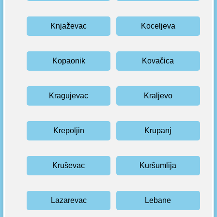
Knjaževac
Koceljeva
Kopaonik
Kovačica
Kragujevac
Kraljevo
Krepoljin
Krupanj
Kruševac
Kuršumlija
Lazarevac
Lebane