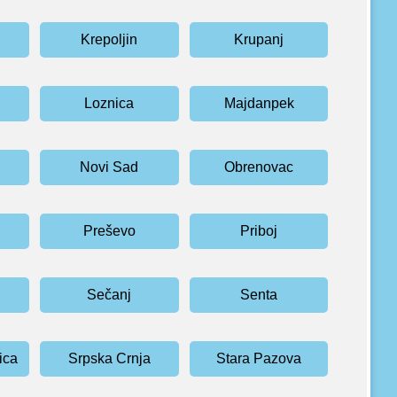
Krepoljin
Krupanj
Loznica
Majdanpek
Novi Sad
Obrenovac
Preševo
Priboj
Sečanj
Senta
ica
Srpska Crnja
Stara Pazova