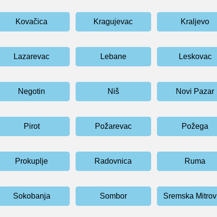
Kovačica
Kragujevac
Kraljevo
Lazarevac
Lebane
Leskovac
Negotin
Niš
Novi Pazar
Pirot
Požarevac
Požega
Prokuplje
Radovnica
Ruma
Sokobanja
Sombor
Sremska Mitrov