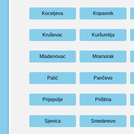
Koceljeva
Kopaonik
Kruševac
Kuršumlija
Mladenovac
Mramorak
Palić
Pančevo
Prijepolje
Priština
Sjenica
Smederevo