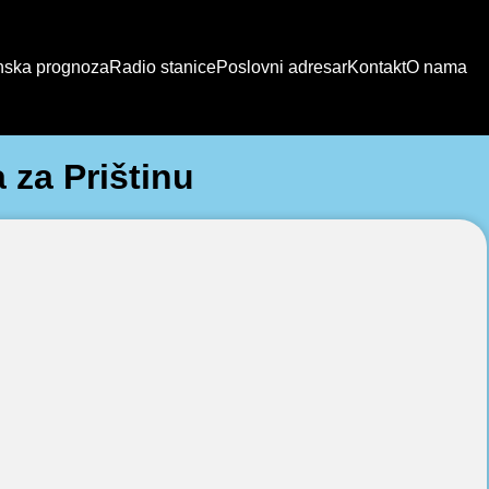
ska prognoza
Radio stanice
Poslovni adresar
Kontakt
O nama
za Prištinu