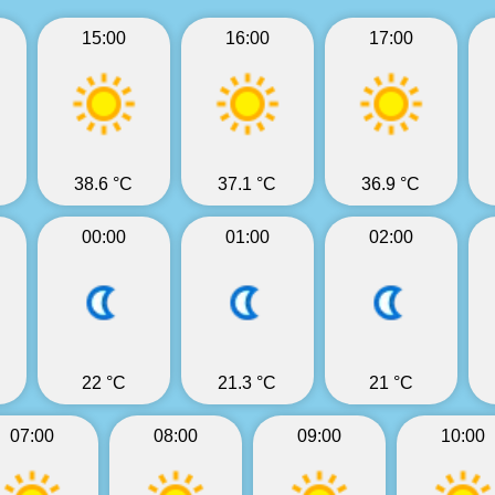
15:00
16:00
17:00
38.6 °C
37.1 °C
36.9 °C
00:00
01:00
02:00
22 °C
21.3 °C
21 °C
07:00
08:00
09:00
10:00