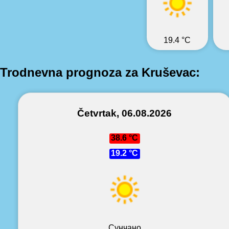
19.4 °C
Trodnevna prognoza za Kruševac:
Četvrtak, 06.08.2026
38.6 °C
19.2 °C
Сунчано