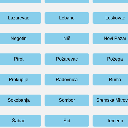
Lazarevac
Lebane
Leskovac
Negotin
Niš
Novi Pazar
Pirot
Požarevac
Požega
Prokuplje
Radovnica
Ruma
Sokobanja
Sombor
Sremska Mitrov
Šabac
Šid
Temerin