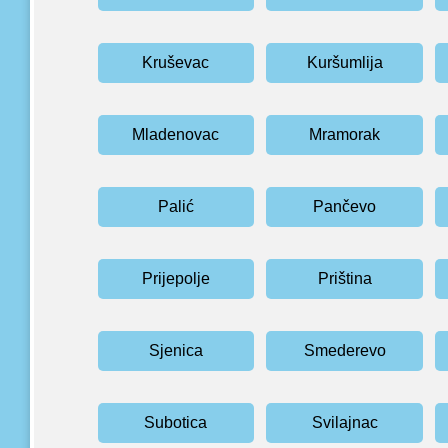
Kruševac
Kuršumlija
Mladenovac
Mramorak
Palić
Pančevo
Prijepolje
Priština
Sjenica
Smederevo
Subotica
Svilajnac