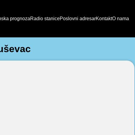
ska prognoza
Radio stanice
Poslovni adresar
Kontakt
O nama
ruševac