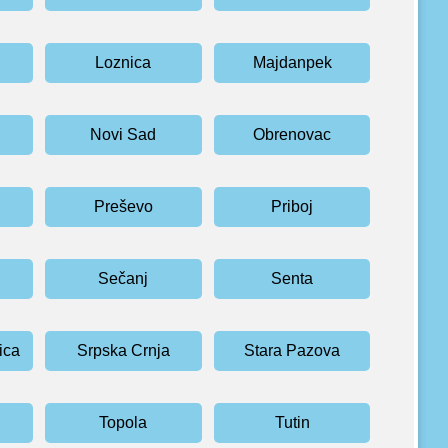
Loznica
Majdanpek
Novi Sad
Obrenovac
Preševo
Priboj
Sečanj
Senta
ica
Srpska Crnja
Stara Pazova
Topola
Tutin