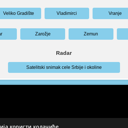
Veliko Gradište
Vladimirci
Vranje
ar
Zarožje
Zemun
Radar
Satelitski snimak cele Srbije i okoline
ија користи колачиће