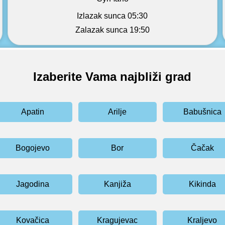
Izlazak sunca 05:30
Zalazak sunca 19:50
Izaberite Vama najbliži grad
Apatin
Arilje
Babušnica
Bogojevo
Bor
Čačak
Jagodina
Kanjiža
Kikinda
Kovačica
Kragujevac
Kraljevo