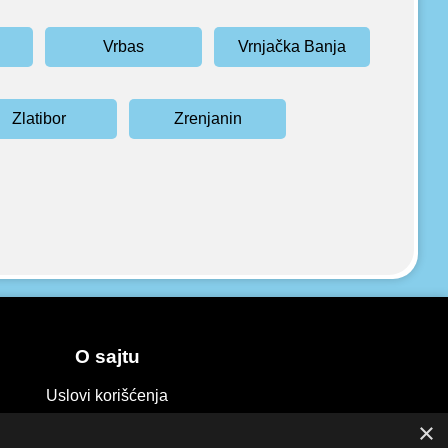
Vrbas
Vrnjačka Banja
Zlatibor
Zrenjanin
O sajtu
Uslovi korišćenja
×
Politika privatnosti