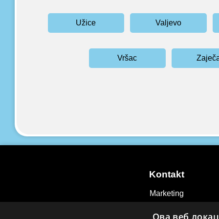
Užice
Valjevo
Vršac
Zaječ
Kontakt
Marketing
Kontakt
Ова веб локац