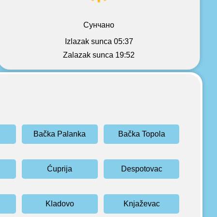
Сунчано
Izlazak sunca 05:37
Zalazak sunca 19:52
Bačka Palanka
Bačka Topola
Ćuprija
Despotovac
Kladovo
Knjaževac