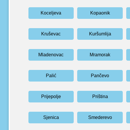
Koceljeva
Kopaonik
Kruševac
Kuršumlija
Mladenovac
Mramorak
Palić
Pančevo
Prijepolje
Priština
Sjenica
Smederevo