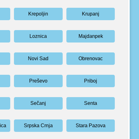
Krepoljin
Krupanj
Loznica
Majdanpek
Novi Sad
Obrenovac
Preševo
Priboj
Sečanj
Senta
ica
Srpska Crnja
Stara Pazova