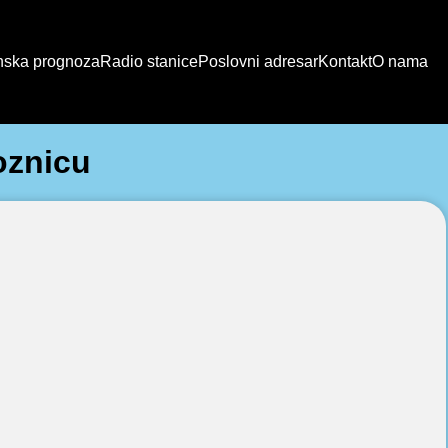
ska prognoza
Radio stanice
Poslovni adresar
Kontakt
O nama
oznicu