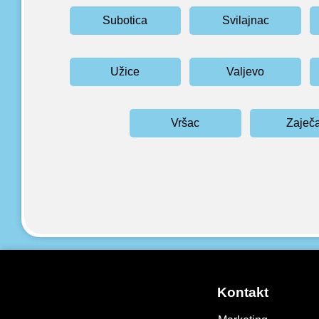
Subotica
Svilajnac
Užice
Valjevo
Vršac
Zaječ
Kontakt