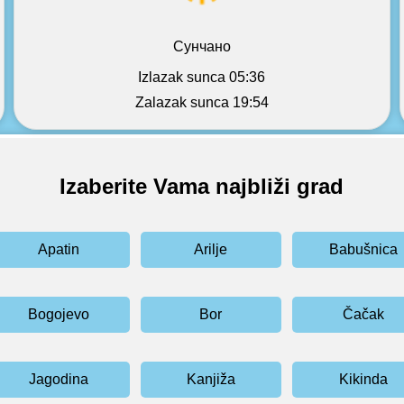
Сунчано
Izlazak sunca 05:36
Zalazak sunca 19:54
Izaberite Vama najbliži grad
Apatin
Arilje
Babušnica
Bogojevo
Bor
Čačak
Jagodina
Kanjiža
Kikinda