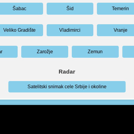
Šabac
Šid
Temerin
Veliko Gradište
Vladimirci
Vranje
ar
Zarožje
Zemun
Radar
Satelitski snimak cele Srbije i okoline