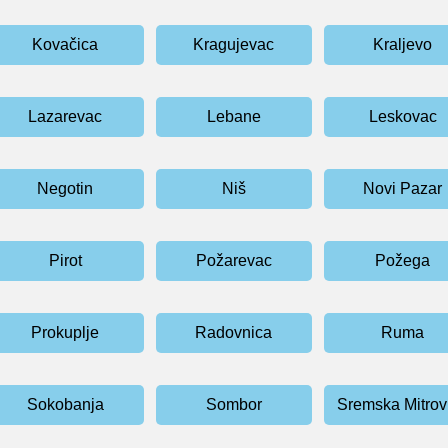
Kovačica
Kragujevac
Kraljevo
Lazarevac
Lebane
Leskovac
Negotin
Niš
Novi Pazar
Pirot
Požarevac
Požega
Prokuplje
Radovnica
Ruma
Sokobanja
Sombor
Sremska Mitrov