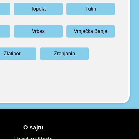
Topola
Tutin
Vrbas
Vrnjačka Banja
Zlatibor
Zrenjanin
O sajtu