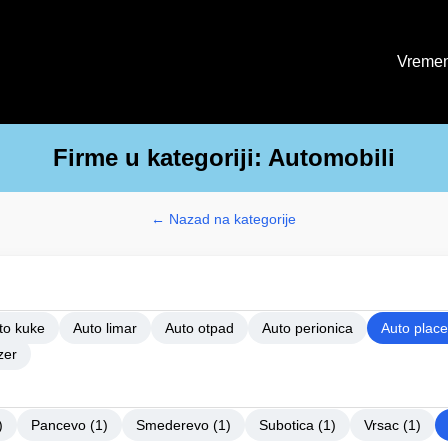
Vremen
Firme u kategoriji: Automobili
← Nazad na kategorije
to kuke
Auto limar
Auto otpad
Auto perionica
Auto place
zer
)
Pancevo (1)
Smederevo (1)
Subotica (1)
Vrsac (1)