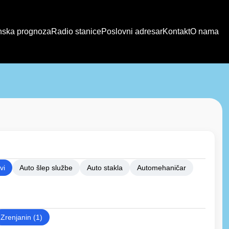
ska prognoza
Radio stanice
Poslovni adresar
Kontakt
O nama
vi
Auto šlep službe
Auto stakla
Automehaničar
Zrenjanin (1)