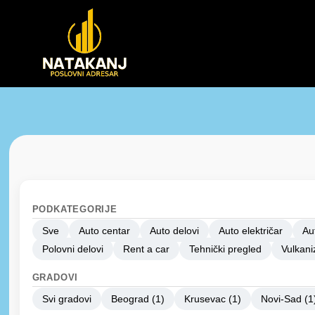
PODKATEGORIJE
Sve
Auto centar
Auto delovi
Auto električar
Au
Polovni delovi
Rent a car
Tehnički pregled
Vulkani
GRADOVI
Svi gradovi
Beograd (1)
Krusevac (1)
Novi-Sad (1