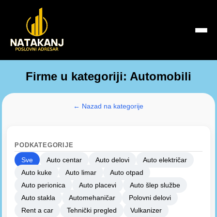
Firme u kategoriji: Automobili
← Nazad na kategorije
PODKATEGORIJE
Sve
Auto centar
Auto delovi
Auto električar
Auto kuke
Auto limar
Auto otpad
Auto perionica
Auto placevi
Auto šlep službe
Auto stakla
Automehaničar
Polovni delovi
Rent a car
Tehnički pregled
Vulkanizer