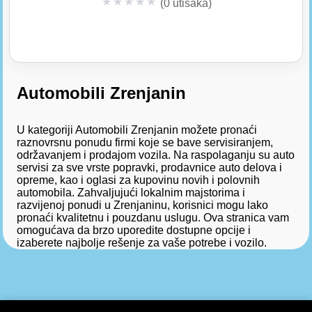
★
★
★
★
★
(0 utisaka)
Automobili Zrenjanin
U kategoriji Automobili Zrenjanin možete pronaći
raznovrsnu ponudu firmi koje se bave servisiranjem,
održavanjem i prodajom vozila. Na raspolaganju su auto
servisi za sve vrste popravki, prodavnice auto delova i
opreme, kao i oglasi za kupovinu novih i polovnih
automobila. Zahvaljujući lokalnim majstorima i
razvijenoj ponudi u Zrenjaninu, korisnici mogu lako
pronaći kvalitetnu i pouzdanu uslugu. Ova stranica vam
omogućava da brzo uporedite dostupne opcije i
izaberete najbolje rešenje za vaše potrebe i vozilo.