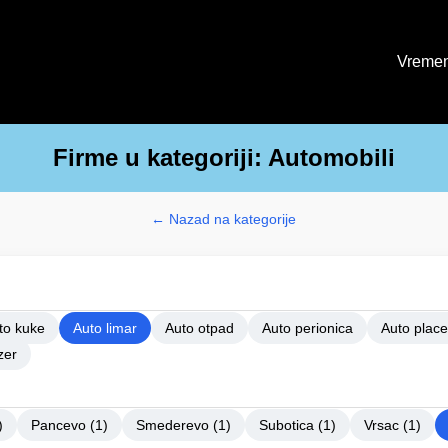
Vremen
Firme u kategoriji: Automobili
← Nazad na kategorije
to kuke
Auto limar
Auto otpad
Auto perionica
Auto place
zer
)
Pancevo (1)
Smederevo (1)
Subotica (1)
Vrsac (1)