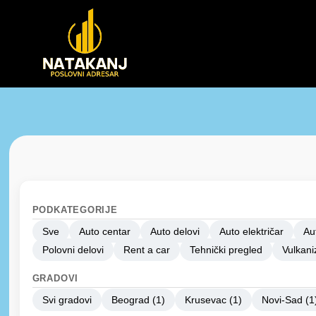
PODKATEGORIJE
Sve
Auto centar
Auto delovi
Auto električar
Au
Polovni delovi
Rent a car
Tehnički pregled
Vulkani
GRADOVI
Svi gradovi
Beograd (1)
Krusevac (1)
Novi-Sad (1