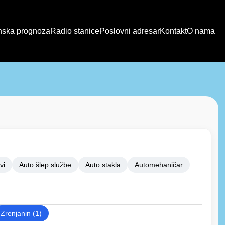
ska prognoza
Radio stanice
Poslovni adresar
Kontakt
O nama
vi
Auto šlep službe
Auto stakla
Automehaničar
Zrenjanin (1)