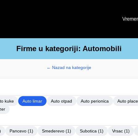
Vremen
Firme u kategoriji: Automobili
← Nazad na kategorije
to kuke
Auto limar
Auto otpad
Auto perionica
Auto place
zer
)
Pancevo (1)
Smederevo (1)
Subotica (1)
Vrsac (1)