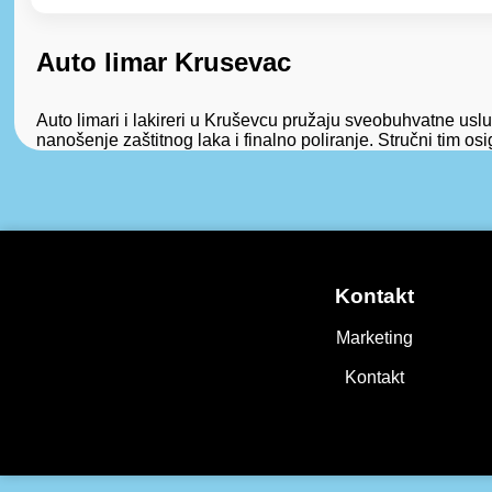
Auto limar Krusevac
Auto limari i lakireri u Kruševcu pružaju sveobuhvatne usl
nanošenje zaštitnog laka i finalno poliranje. Stručni tim os
Kontakt
Marketing
Kontakt