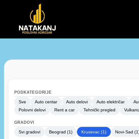
PODKATEGORIJE
Sve
Auto centar
Auto delovi
Auto električar
Au
Polovni delovi
Rent a car
Tehnički pregled
Vulkani
GRADOVI
Svi gradovi
Beograd (1)
Krusevac (1)
Novi-Sad (1