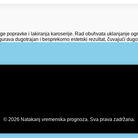
uge popravke i lakiranja karoserije. Rad obuhvata uklanjanje ogr
igurava dugotrajan i besprekorno estetski rezultat, čuvajući dugo
© 2026 Natakanj vremenska prognoza. Sva prava zadržana.