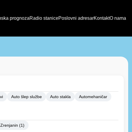
ska prognoza
Radio stanice
Poslovni adresar
Kontakt
O nama
vi
Auto šlep službe
Auto stakla
Automehaničar
Zrenjanin (1)