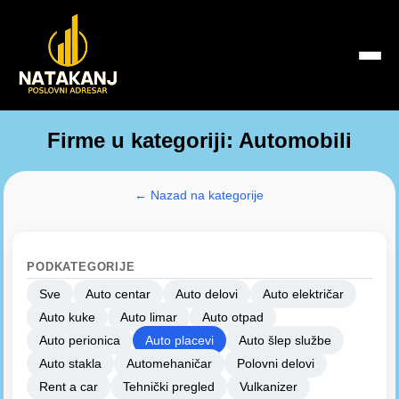
Firme u kategoriji: Automobili
← Nazad na kategorije
PODKATEGORIJE
Sve
Auto centar
Auto delovi
Auto električar
Auto kuke
Auto limar
Auto otpad
Auto perionica
Auto placevi
Auto šlep službe
Auto stakla
Automehaničar
Polovni delovi
Rent a car
Tehnički pregled
Vulkanizer