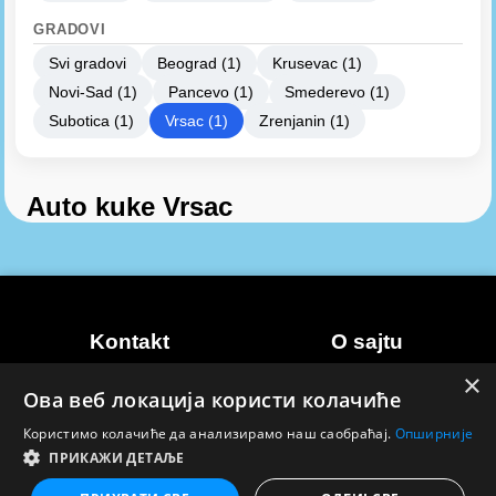
GRADOVI
Svi gradovi
Beograd (1)
Krusevac (1)
Novi-Sad (1)
Pancevo (1)
Smederevo (1)
Subotica (1)
Vrsac (1)
Zrenjanin (1)
Auto kuke Vrsac
Kontakt
O sajtu
×
Marketing
Uslovi korišćenja
Ова веб локација користи колачиће
Kontakt
Politika privatnosti
Користимо колачиће да анализирамо наш саобраћај.
Опширније
ПРИКАЖИ ДЕТАЉЕ
© 2026 Natakanj vremenska prognoza. Sva prava
zadržana.