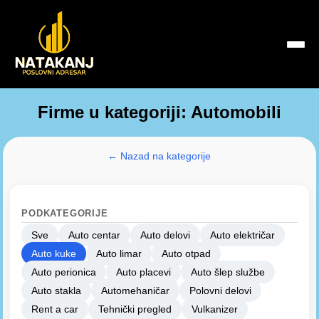
Firme u kategoriji: Automobili
← Nazad na kategorije
PODKATEGORIJE
Sve
Auto centar
Auto delovi
Auto električar
Auto kuke
Auto limar
Auto otpad
Auto perionica
Auto placevi
Auto šlep službe
Auto stakla
Automehaničar
Polovni delovi
Rent a car
Tehnički pregled
Vulkanizer