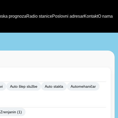
ska prognoza
Radio stanice
Poslovni adresar
Kontakt
O nama
vi
Auto šlep službe
Auto stakla
Automehaničar
Zrenjanin (1)