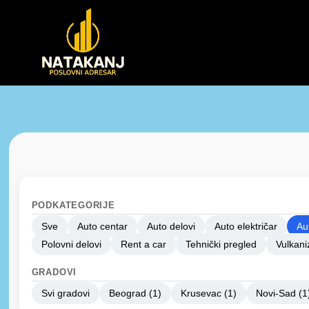
PODKATEGORIJE
Sve
Auto centar
Auto delovi
Auto električar
Au
Polovni delovi
Rent a car
Tehnički pregled
Vulkani
GRADOVI
Svi gradovi
Beograd (1)
Krusevac (1)
Novi-Sad (1