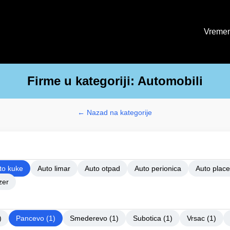
Vremen
Firme u kategoriji: Automobili
← Nazad na kategorije
to kuke
Auto limar
Auto otpad
Auto perionica
Auto place
zer
)
Pancevo (1)
Smederevo (1)
Subotica (1)
Vrsac (1)