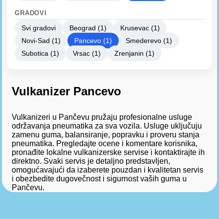
GRADOVI
Svi gradovi
Beograd (1)
Krusevac (1)
Novi-Sad (1)
Pancevo (1)
Smederevo (1)
Subotica (1)
Vrsac (1)
Zrenjanin (1)
Vulkanizer Pancevo
Vulkanizeri u Pančevu pružaju profesionalne usluge
održavanja pneumatika za sva vozila. Usluge uključuju
zamenu guma, balansiranje, popravku i proveru stanja
pneumatika. Pregledajte ocene i komentare korisnika,
pronađite lokalne vulkanizerske servise i kontaktirajte ih
direktno. Svaki servis je detaljno predstavljen,
omogućavajući da izaberete pouzdan i kvalitetan servis
i obezbedite dugovečnost i sigurnost vaših guma u
Pančevu.