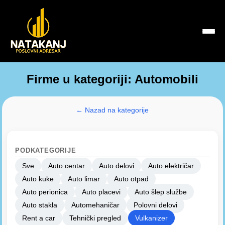
Firme u kategoriji: Automobili
← Nazad na kategorije
PODKATEGORIJE
Sve
Auto centar
Auto delovi
Auto električar
Auto kuke
Auto limar
Auto otpad
Auto perionica
Auto placevi
Auto šlep službe
Auto stakla
Automehaničar
Polovni delovi
Rent a car
Tehnički pregled
Vulkanizer