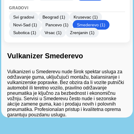
GRADOVI
Svi gradovi
Beograd (1)
Krusevac (1)
Novi-Sad (1)
Pancevo (1)
Smederevo (1)
Subotica (1)
Vrsac (1)
Zrenjanin (1)
Vulkanizer Smederevo
Vulkanizeri u Smederevu nude širok spektar usluga za
održavanje guma, uključujući montažu, balansiranje i
vulkanizerske popravke. Bez obzira da li vozite putnički
automobil ili teretno vozilo, pravilno održavanje
pneumatika je ključno za bezbednost i ekonomičnu
vožnju. Servisi u Smederevu često nude i sezonske
akcije zamene guma, kao i prodaju novih i polovnih
pneumatika. Profesionalan pristup i kvalitetna oprema
garantuju pouzdanu uslugu.