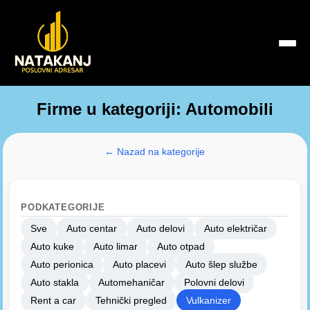
Firme u kategoriji: Automobili
← Nazad na kategorije
PODKATEGORIJE
Sve
Auto centar
Auto delovi
Auto električar
Auto kuke
Auto limar
Auto otpad
Auto perionica
Auto placevi
Auto šlep službe
Auto stakla
Automehaničar
Polovni delovi
Rent a car
Tehnički pregled
Vulkanizer