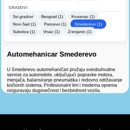
GRADOVI
Svi gradovi
Beograd (1)
Krusevac (1)
Novi-Sad (1)
Pancevo (1)
Smederevo (1)
Subotica (1)
Vrsac (1)
Zrenjanin (1)
Automehanicar Smederevo
U Smederevu automehaničari pružaju sveobuhvatne
servise za automobile, uključujući popravke motora,
menjača, balansiranje pneumatika i redovno održavanje
kočionih sistema. Profesionalni tim i moderna oprema
osiguravaju dugovečnost i bezbednost vozila.