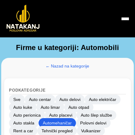
Firme u kategoriji: Automobili
← Nazad na kategorije
PODKATEGORIJE
Sve
Auto centar
Auto delovi
Auto električar
Auto kuke
Auto limar
Auto otpad
Auto perionica
Auto placevi
Auto šlep službe
Auto stakla
Automehaničar
Polovni delovi
Rent a car
Tehnički pregled
Vulkanizer