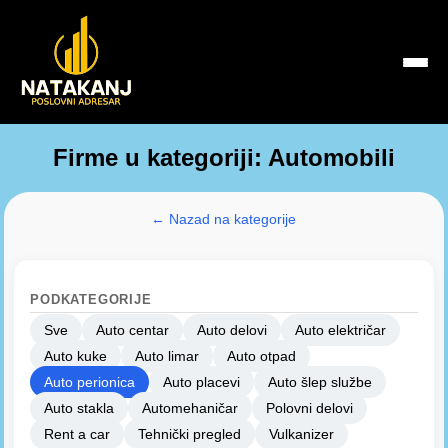
Firme u kategoriji: Automobili
← Nazad na kategorije
PODKATEGORIJE
Sve
Auto centar
Auto delovi
Auto električar
Auto kuke
Auto limar
Auto otpad
Auto perionica
Auto placevi
Auto šlep službe
Auto stakla
Automehaničar
Polovni delovi
Rent a car
Tehnički pregled
Vulkanizer