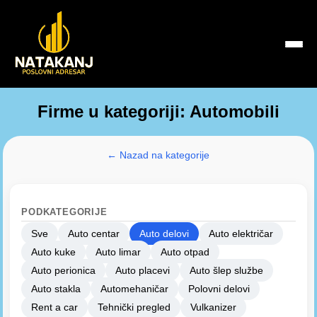
Firme u kategoriji: Automobili
← Nazad na kategorije
PODKATEGORIJE
Sve
Auto centar
Auto delovi
Auto električar
Auto kuke
Auto limar
Auto otpad
Auto perionica
Auto placevi
Auto šlep službe
Auto stakla
Automehaničar
Polovni delovi
Rent a car
Tehnički pregled
Vulkanizer