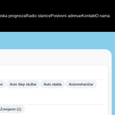
ska prognoza
Radio stanice
Poslovni adresar
Kontakt
O nama
vi
Auto šlep službe
Auto stakla
Automehaničar
Zrenjanin (1)