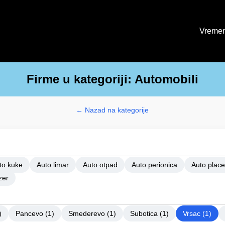
Vremen
Firme u kategoriji: Automobili
← Nazad na kategorije
to kuke
Auto limar
Auto otpad
Auto perionica
Auto place
zer
)
Pancevo (1)
Smederevo (1)
Subotica (1)
Vrsac (1)