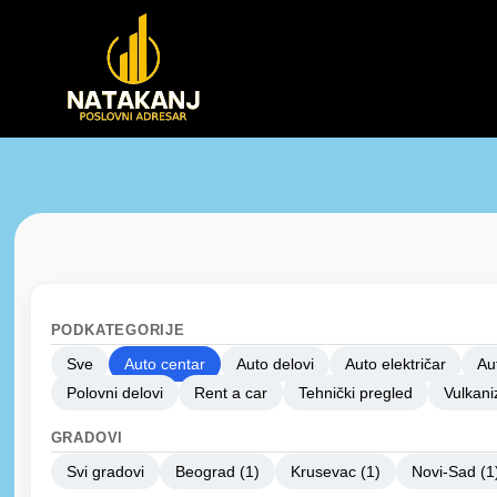
PODKATEGORIJE
Sve
Auto centar
Auto delovi
Auto električar
Au
Polovni delovi
Rent a car
Tehnički pregled
Vulkani
GRADOVI
Svi gradovi
Beograd (1)
Krusevac (1)
Novi-Sad (1