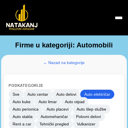
Firme u kategoriji: Automobili
← Nazad na kategorije
PODKATEGORIJE
Sve
Auto centar
Auto delovi
Auto električar
Auto kuke
Auto limar
Auto otpad
Auto perionica
Auto placevi
Auto šlep službe
Auto stakla
Automehaničar
Polovni delovi
Rent a car
Tehnički pregled
Vulkanizer