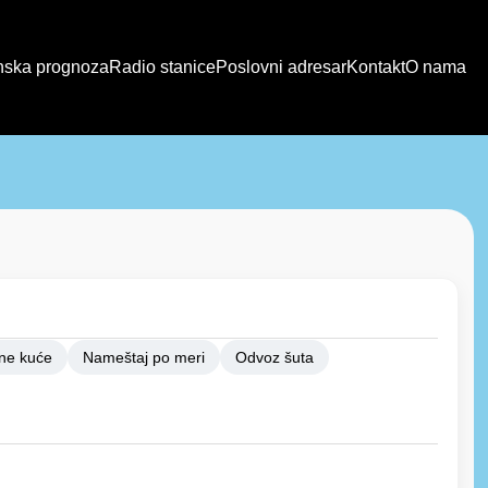
ska prognoza
Radio stanice
Poslovni adresar
Kontakt
O nama
ne kuće
Nameštaj po meri
Odvoz šuta