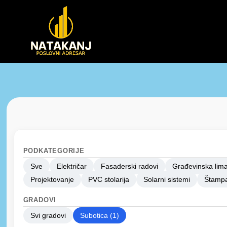
PODKATEGORIJE
Sve
Električar
Fasaderski radovi
Građevinska lima
Projektovanje
PVC stolarija
Solarni sistemi
Štampa
GRADOVI
Svi gradovi
Subotica (1)