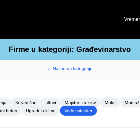
Vremen
Firme u kategoriji: Građevinarstvo
← Nazad na kategorije
rija
Keramičar
Liftovi
Majstori za krov
Moler
Montaž
ni beton
Ugradnja klime
Vodoinstalater