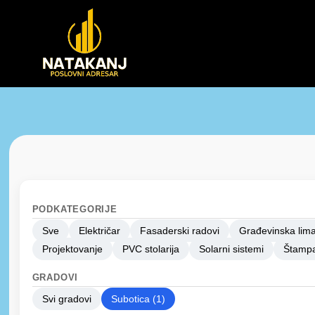
PODKATEGORIJE
Sve
Električar
Fasaderski radovi
Građevinska lima
Projektovanje
PVC stolarija
Solarni sistemi
Štampa
GRADOVI
Svi gradovi
Subotica (1)