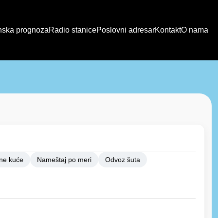
ska prognoza
Radio stanice
Poslovni adresar
Kontakt
O nama
ne kuće
Nameštaj po meri
Odvoz šuta