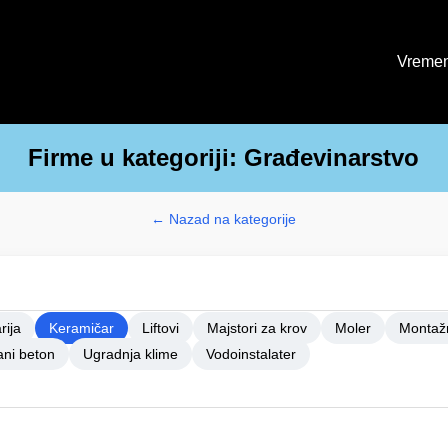
Vremen
Firme u kategoriji: Građevinarstvo
← Nazad na kategorije
rija
Keramičar
Liftovi
Majstori za krov
Moler
Montaž
ni beton
Ugradnja klime
Vodoinstalater