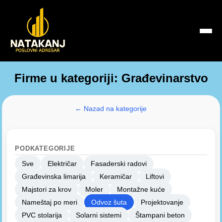
Firme u kategoriji: Građevinarstvo
← Nazad na kategorije
PODKATEGORIJE
Sve
Električar
Fasaderski radovi
Građevinska limarija
Keramičar
Liftovi
Majstori za krov
Moler
Montažne kuće
Nameštaj po meri
Odvoz šuta
Projektovanje
PVC stolarija
Solarni sistemi
Štampani beton