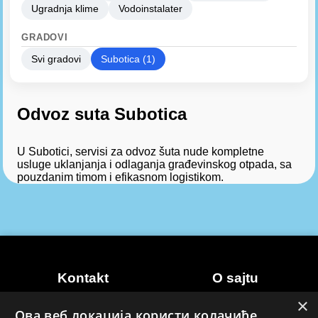
Ugradnja klime
Vodoinstalater
GRADOVI
Svi gradovi
Subotica (1)
Odvoz suta Subotica
U Subotici, servisi za odvoz šuta nude kompletne
usluge uklanjanja i odlaganja građevinskog otpada, sa
pouzdanim timom i efikasnom logistikom.
Kontakt
O sajtu
×
Marketing
Uslovi korišćenja
Ова веб локација користи колачиће