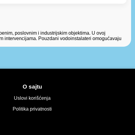
enim, poslovnim i industrijskim objektima. U ovoj
tnim intervencijama. Pouzdani vodoinstalateri omogućavaju
O sajtu
Uslovi korišćenja
Politika privatnosti