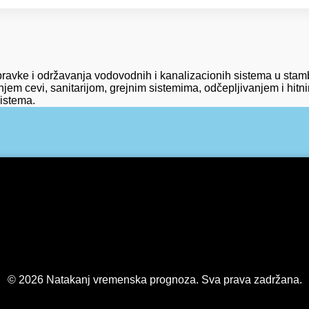
pravke i održavanja vodovodnih i kanalizacionih sistema u stamb
anjem cevi, sanitarijom, grejnim sistemima, odčepljivanjem i hi
sistema.
© 2026 Natakanj vremenska prognoza. Sva prava zadržana.