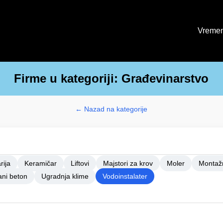
Vremen
Firme u kategoriji: Građevinarstvo
← Nazad na kategorije
rija
Keramičar
Liftovi
Majstori za krov
Moler
Montaž
ni beton
Ugradnja klime
Vodoinstalater