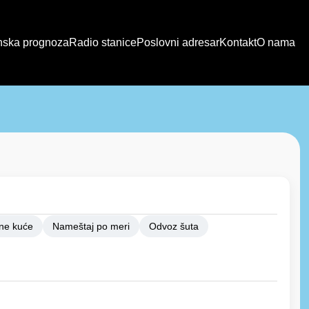
ska prognoza
Radio stanice
Poslovni adresar
Kontakt
O nama
ne kuće
Nameštaj po meri
Odvoz šuta