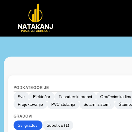
PODKATEGORIJE
Sve
Električar
Fasaderski radovi
Građevinska lima
Projektovanje
PVC stolarija
Solarni sistemi
Štampa
GRADOVI
Svi gradovi
Subotica (1)