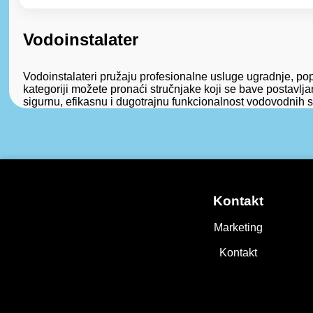
Vodoinstalater
Vodoinstalateri pružaju profesionalne usluge ugradnje, po
kategoriji možete pronaći stručnjake koji se bave postavlj
sigurnu, efikasnu i dugotrajnu funkcionalnost vodovodnih 
Kontakt
Marketing
Kontakt