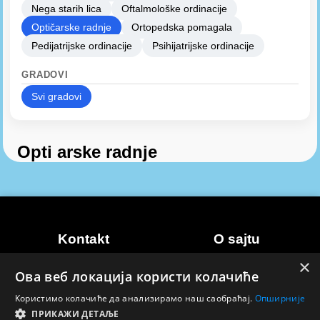
Nega starih lica
Oftalmološke ordinacije
Optičarske radnje
Ortopedska pomagala
Pedijatrijske ordinacije
Psihijatrijske ordinacije
GRADOVI
Svi gradovi
Opti arske radnje
Kontakt
O sajtu
×
Marketing
Uslovi korišćenja
Ова веб локација користи колачиће
Kontakt
Politika privatnosti
Користимо колачиће да анализирамо наш саобраћај.
Опширније
ПРИКАЖИ ДЕТАЉЕ