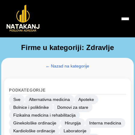
Firme u kategoriji: Zdravlje
← Nazad na kategorije
PODKATEGORIJE
Sve
Alternativna medicina
Apoteke
Bolnice i poliklinike
Domovi za stare
Fizikalna medicina i rehabilitacija
Ginekološke ordinacije
Hirurgija
Interna medicina
Kardiološke ordinacije
Laboratorije