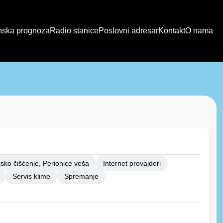
ska prognoza
Radio stanice
Poslovni adresar
Kontakt
O nama
sko čišćenje, Perionice veša
Internet provajderi
Servis klime
Spremanje