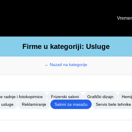
Vremen
Firme u kategoriji: Usluge
← Nazad na kategorije
e radnje i fotokopirnice
Frizerski saloni
Grafički dizajn
Hemij
 usluge
Reklamiranje
Saloni za masažu
Servis bele tehnike