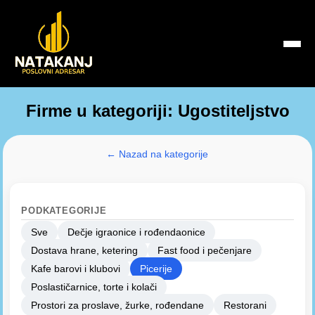
Firme u kategoriji: Ugostiteljstvo
← Nazad na kategorije
PODKATEGORIJE
Sve
Dečje igraonice i rođendaonice
Dostava hrane, ketering
Fast food i pečenjare
Kafe barovi i klubovi
Picerije
Poslastičarnice, torte i kolači
Prostori za proslave, žurke, rođendane
Restorani