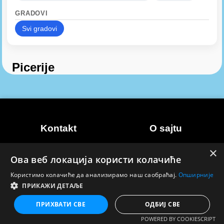
GRADOVI
Svi gradovi
Picerije
Kontakt
O sajtu
Marketing
Uslovi korišćenja
×
Ова веб локација користи колачиће
Kontakt
Politika privatnosti
Користимо колачиће да анализирамо наш саобраћај.
Опширније
ПРИКАЖИ ДЕТАЉЕ
© 2026 Natakanj vremenska prognoza. Sva prava
zadržana.
ПРИХВАТИ СВЕ
ОДБИЈ СВЕ
POWERED BY COOKIESCRIPT