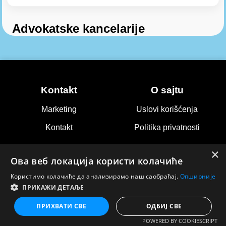
Advokatske kancelarije
Kontakt
O sajtu
Marketing
Uslovi korišćenja
Kontakt
Politika privatnosti
© 2026 Natakanj vremenska prognoza. Sva prava
×
zadržana.
Ова веб локација користи колачиће
Користимо колачиће да анализирамо наш саобраћај.
Опширније
ПРИКАЖИ ДЕТАЉЕ
ПРИХВАТИ СВЕ
ОДБИЈ СВЕ
POWERED BY COOKIESCRIPT