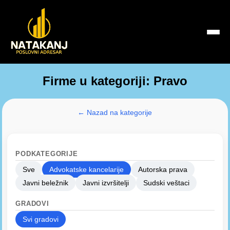
Firme u kategoriji: Pravo
← Nazad na kategorije
PODKATEGORIJE
Sve
Advokatske kancelarije
Autorska prava
Javni beležnik
Javni izvršitelji
Sudski veštaci
GRADOVI
Svi gradovi