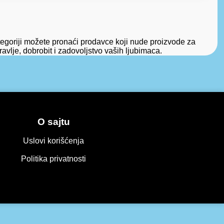
tegoriji možete pronaći prodavce koji nude proizvode za
ravlje, dobrobit i zadovoljstvo vaših ljubimaca.
O sajtu
Uslovi korišćenja
Politika privatnosti