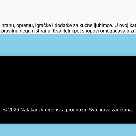
 hranu, opremu, igračke i dodatke za kućne ljubimce. U ovoj ka
a pravilnu negu i ishranu. Kvalitetni pet shopovi omogućavaju zd
© 2026 Natakanj vremenska prognoza. Sva prava zadržana.