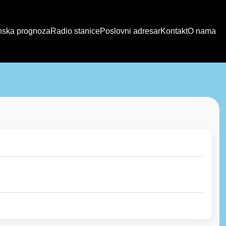
ska prognoza
Radio stanice
Poslovni adresar
Kontakt
O nama