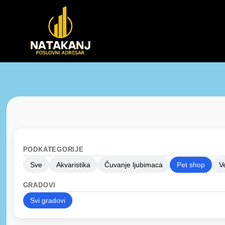
PODKATEGORIJE
Sve
Akvaristika
Čuvanje ljubimaca
Pet shop
V
GRADOVI
Svi gradovi