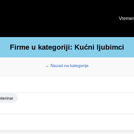
Vremen
Firme u kategoriji: Kućni ljubimci
← Nazad na kategorije
eterinar