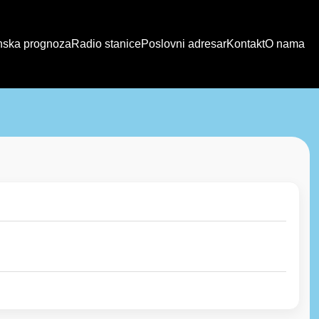
ska prognoza
Radio stanice
Poslovni adresar
Kontakt
O nama