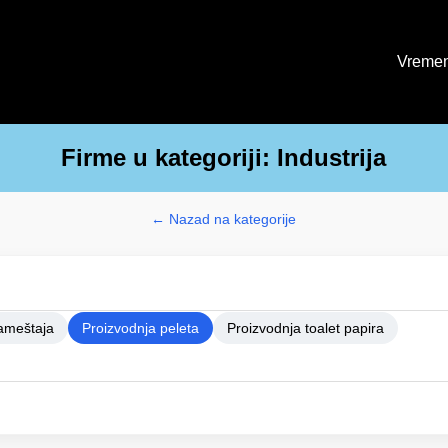
Vremen
Firme u kategoriji: Industrija
← Nazad na kategorije
ameštaja
Proizvodnja peleta
Proizvodnja toalet papira