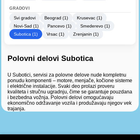
GRADOVI
Svi gradovi
Beograd (1)
Krusevac (1)
Novi-Sad (1)
Pancevo (1)
Smederevo (1)
Subotica (1)
Vrsac (1)
Zrenjanin (1)
Polovni delovi Subotica
U Subotici, servisi za polovne delove nude kompletnu
ponudu komponenti – motore, menjače, kočione sisteme
i električne instalacije. Svaki deo prolazi proveru
kvaliteta i stručnu ugradnju, čime se garantuje pouzdana
i bezbedna vožnja. Polovni delovi omogućavaju
ekonomično održavanje vozila i produžavaju njegov vek
trajanja.