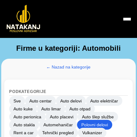
Firme u kategoriji: Automobili
← Nazad na kategorije
PODKATEGORIJE
Sve
Auto centar
Auto delovi
Auto električar
Auto kuke
Auto limar
Auto otpad
Auto perionica
Auto placevi
Auto šlep službe
Auto stakla
Automehaničar
Polovni delovi
Rent a car
Tehnički pregled
Vulkanizer