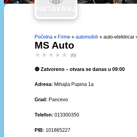
Početna
»
Firme
»
automobili
» auto-elektricar
MS Auto
★
★
★
★
★
(0)
🔴 Zatvoreno – otvara se danas u 09:00
Adresa:
Mihajla Pupina 1a
Grad:
Pancevo
Telefon:
013300350
PIB:
101865227