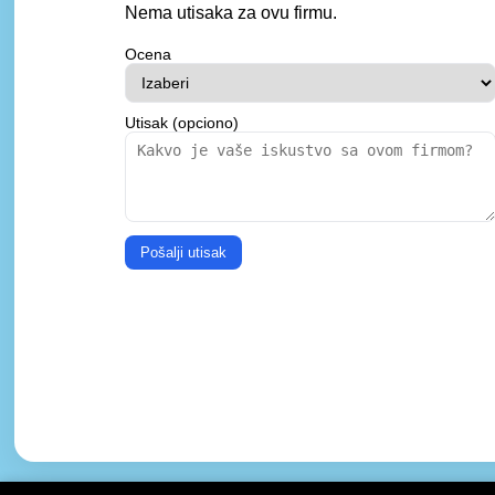
Nema utisaka za ovu firmu.
Ocena
Utisak (opciono)
Pošalji utisak