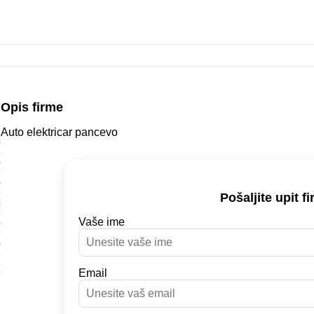
Opis firme
Auto elektricar pancevo
0
0
0
Pošaljite upit fi
0
Vaše ime
0
0
o
Email